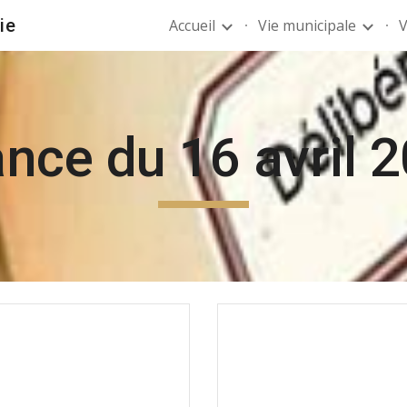
ie
Accueil
Vie municipale
V
ip to main content
Skip to navigat
nce du 16 avril 