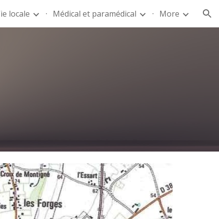
ie locale
Médical et paramédical
More
ion