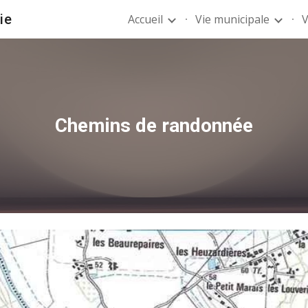
ie
Accueil
Vie municipale
V
ip to main content
Skip to navigat
Chemins de randonnée