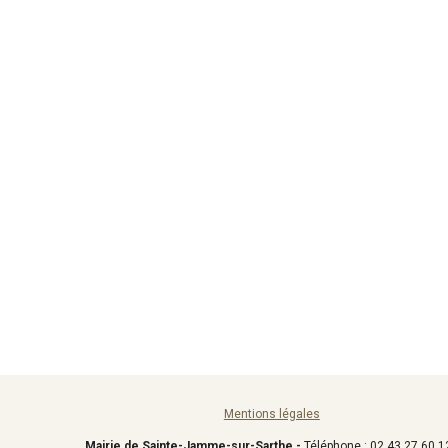
Mentions légales
Mairie de Sainte-Jamme-sur-Sarthe -
Téléphone : 02 43 27 60 1