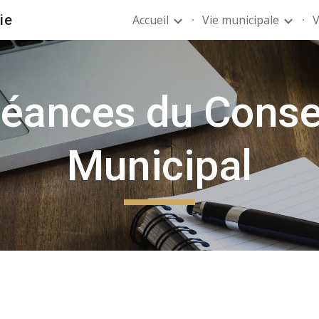
ie
Accueil
Vie municipale
V
ip to main content
Skip to navigat
éances du Conse
Municipal