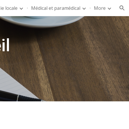
ie locale
Médical et paramédical
More
ion
il