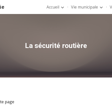
ie
Accueil
Vie municipale
V
ip to main content
Skip to navigat
La sécurité routière
tte page