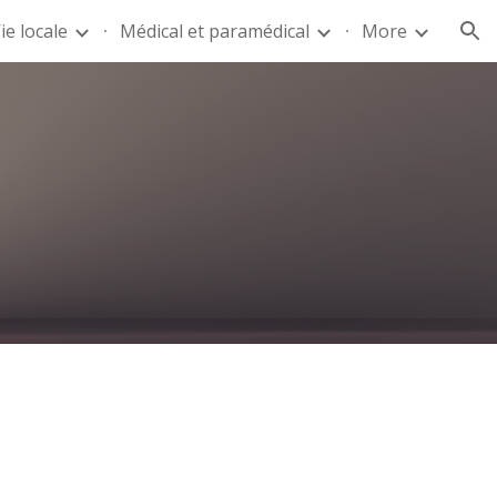
ie locale
Médical et paramédical
More
ion